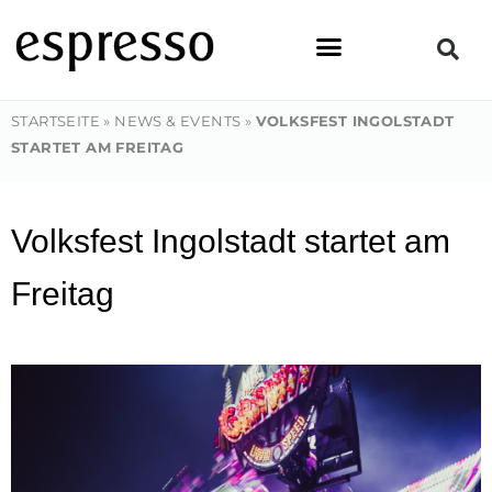
Zum
Inhalt
springen
STARTSEITE
»
NEWS & EVENTS
»
VOLKSFEST INGOLSTADT
STARTET AM FREITAG
Volksfest Ingolstadt startet am
Freitag