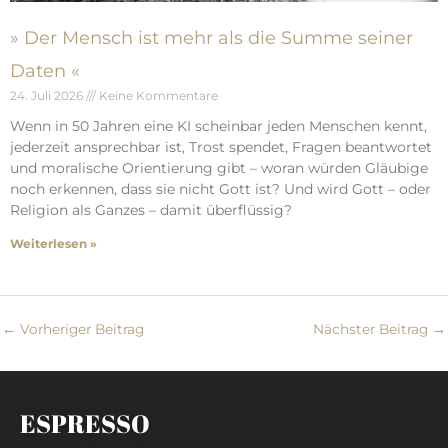
» Der Mensch ist mehr als die Summe seiner
Daten «
24. Juli 2026
Keine Kommentare
Wenn in 50 Jahren eine KI scheinbar jeden Menschen kennt,
jederzeit ansprechbar ist, Trost spendet, Fragen beantwortet
und moralische Orientierung gibt – woran würden Gläubige
noch erkennen, dass sie nicht Gott ist? Und wird Gott – oder
Religion als Ganzes – damit überflüssig?
Weiterlesen »
←
Vorheriger Beitrag
Nächster Beitrag
→
ESPRESSO