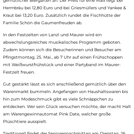
gemütlicher Biergarten an. Der Preis für eine Maß liegt bei
Herrnbräu bei 12,80 Euro und bei Griesmüllers und Yankee &
Kraut bei 13,20 Euro. Zusätzlich rundet die Fischhütte der
Familie Schön die Gaumenfreuden ab.
In den Festzelten von Lanzl und Maurer wird ein
abwechslungsreiches musikalisches Programm geboten.
Zudem können sich die Besucherinnen und Besucher am
Pfingstmontag, 25. Mai., ab 7 Uhr auf einen Frühschoppen
mit Weißwurstfrühstück und einer Partyband im Maurer-
Festzelt freuen.
Gut gestärkt lässt es sich anschließend gemütlich über den
Warenmarkt bummeln. Angefangen von Haushaltswaren bis
hin zum Modeschmuck gibt es viele Schnäppchen zu
entdecken. Wer sein Glück versuchen möchte, der macht Halt
am Warengewinnautomat Pink Date, welcher große
Plüschtiere ausspielt.
Traditionell findet der Seniorennachmittag am Dienstag, 26.