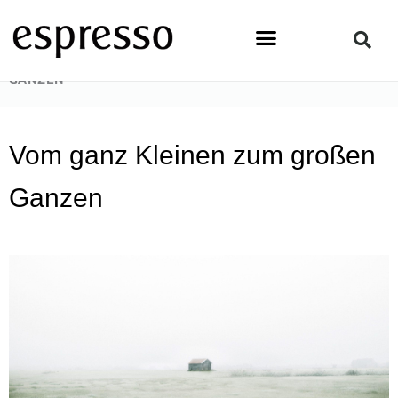
Zum
Inhalt
springen
STARTSEITE
»
PEOPLE
»
VOM GANZ KLEINEN ZUM GROSSEN G
ANZEN
Vom ganz Kleinen zum großen
Ganzen