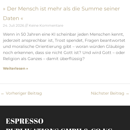
» Der Mensch ist mehr als die Summe seiner
Daten «
24. Juli 2026
Keine Kommentare
Wenn in 50 Jahren eine KI scheinbar jeden Menschen kennt,
jederzeit ansprechbar ist, Trost spendet, Fragen beantwortet
und moralische Orientierung gibt – woran würden Gläubige
noch erkennen, dass sie nicht Gott ist? Und wird Gott – oder
Religion als Ganzes – damit überflüssig?
Weiterlesen »
←
Vorheriger Beitrag
Nächster Beitrag
→
ESPRESSO