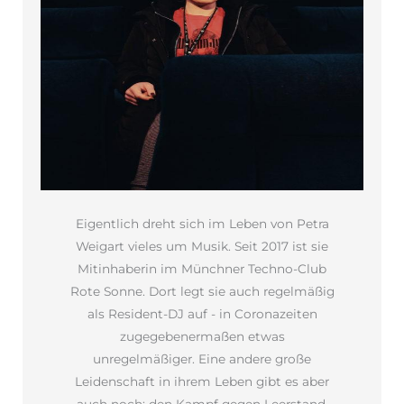
Eigentlich dreht sich im Leben von Petra
Weigart vieles um Musik. Seit 2017 ist sie
Mitinhaberin im Münchner Techno-Club
Rote Sonne. Dort legt sie auch regelmäßig
als Resident-DJ auf - in Coronazeiten
zugegebenermaßen etwas
unregelmäßiger. Eine andere große
Leidenschaft in ihrem Leben gibt es aber