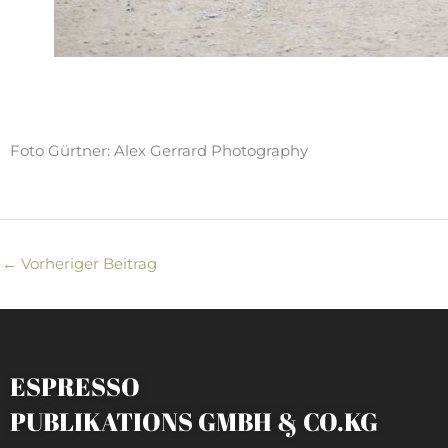
Foto Gürtner: Alex Gerrard Photography
←
Vorheriger Beitrag
ESPRESSO
PUBLIKATIONS GMBH & CO.KG