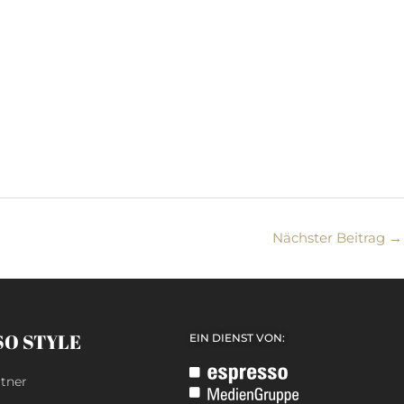
Nächster Beitrag
→
SO STYLE
EIN DIENST VON:
tner