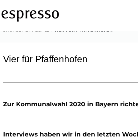
Zum
Inhalt
springen
STARTSEITE
»
PEOPLE
»
VIER FÜR PFAFFENHOFEN
Vier für Pfaffenhofen
Zur Kommunalwahl 2020 in Bayern richtet
Interviews haben wir in den letzten Woch