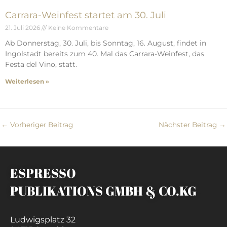
Carrara-Weinfest startet am 30. Juli
21. Juli 2026
Keine Kommentare
Ab Donnerstag, 30. Juli, bis Sonntag, 16. August, findet in
Ingolstadt bereits zum 40. Mal das Carrara-Weinfest, das
Festa del Vino, statt.
Weiterlesen »
←
Vorheriger Beitrag
Nächster Beitrag
→
ESPRESSO
PUBLIKATIONS GMBH & CO.KG
Ludwigsplatz 32