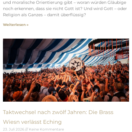
und moralische Orientierung gibt – woran würden Gläubige
noch erkennen, dass sie nicht Gott ist? Und wird Gott – oder
Religion als Ganzes – damit überflüssig?
Weiterlesen »
Taktwechsel nach zwölf Jahren: Die Brass
Wiesn verlässt Eching
23. Juli 2026
Keine Kommentare