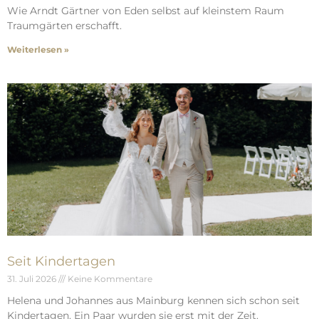
Wie Arndt Gärtner von Eden selbst auf kleinstem Raum
Traumgärten erschafft.
Weiterlesen »
Seit Kindertagen
31. Juli 2026
Keine Kommentare
Helena und Johannes aus Mainburg kennen sich schon seit
Kindertagen. Ein Paar wurden sie erst mit der Zeit.