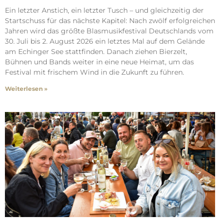
Ein letzter Anstich, ein letzter Tusch – und gleichzeitig der
Startschuss für das nächste Kapitel: Nach zwölf erfolgreichen
Jahren wird das größte Blasmusikfestival Deutschlands vom
30. Juli bis 2. August 2026 ein letztes Mal auf dem Gelände
am Echinger See stattfinden. Danach ziehen Bierzelt,
Bühnen und Bands weiter in eine neue Heimat, um das
Festival mit frischem Wind in die Zukunft zu führen.
Weiterlesen »