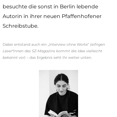
besuchte die sonst in Berlin lebende
Autorin in ihrer neuen Pfaffenhofener
Schreibstube.
Dabei entstand auch ein „Interview ohne Worte“
(eifrigen
Leser*innen des SZ-Magazins kommt die Idee vielleicht
bekannt vor
) – das Ergebnis seht ihr weiter unten.