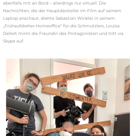
ebenfalls mit an Bord – allerdings nur virtuell. Die
Nachrichten, die der Hauptdarsteller im Film auf seinem
Laptop anschaut, drehte Sebastian Winkler in seinem
„Frühaufdreher-Homeoffice“ für die Schmutzlers, Louisa
Dellert mimt die Freundin des Protagonisten und tritt via
Skype auf.