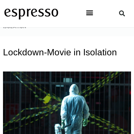
Zum
Inhalt
springen
STARTSEITE
»
ALLGEMEIN
»
LOCKDOWN-MOVIE IN
ISOLATION
Lockdown-Movie in Isolation