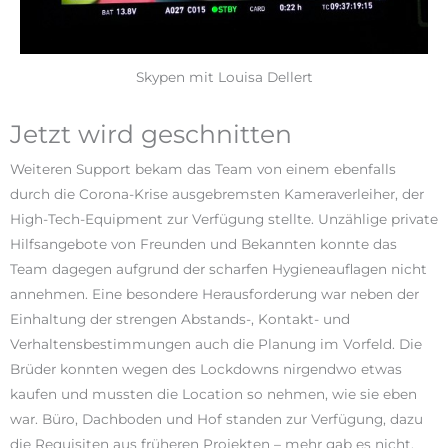
Skypen mit Louisa Dellert
Jetzt wird geschnitten
Weiteren Support bekam das Team von einem ebenfalls
durch die Corona-Krise ausgebremsten Kameraverleiher, der
High-Tech-Equipment zur Verfügung stellte. Unzählige private
Hilfsangebote von Freunden und Bekannten konnte das
Team dagegen aufgrund der scharfen Hygieneauflagen nicht
annehmen. Eine besondere Herausforderung war neben der
Einhaltung der strengen Abstands-, Kontakt- und
Verhaltensbestimmungen auch die Planung im Vorfeld. Die
Brüder konnten wegen des Lockdowns nirgendwo etwas
kaufen und mussten die Location so nehmen, wie sie eben
war. Büro, Dachboden und Hof standen zur Verfügung, dazu
die Requisiten aus früheren Projekten – mehr gab es nicht.