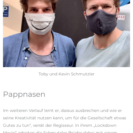
Toby und Kevin Schmutzler
Pappnasen
Im weiteren Verlauf lernt er, daraus ausbrechen und wie er
seine Kreativität nutzen kann, um für die Gesellschaft etwas
Gutes zu tun“, verrät der Regisseur. In ihrem „Lockdown
Movie“ arbeiten die Schmutzler-Brüder dabei mit einem