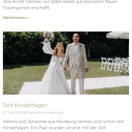
Wie Arndt Gärtner von Eden selbst auf kleinstem Raum
Traumgärten erschafft.
Weiterlesen »
Seit Kindertagen
31. Juli 2026
Keine Kommentare
Helena und Johannes aus Mainburg kennen sich schon seit
Kindertagen. Ein Paar wurden sie erst mit der Zeit.