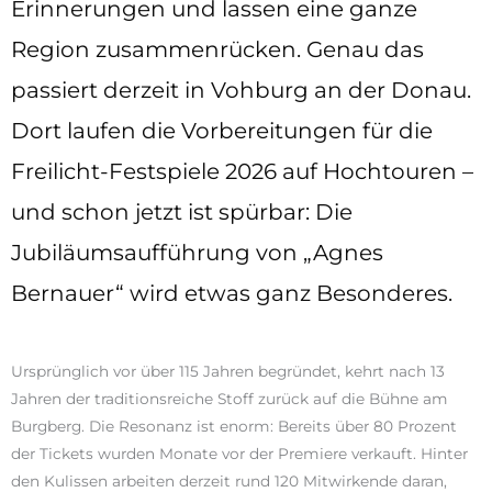
Erinnerungen und lassen eine ganze
Region zusammenrücken. Genau das
passiert derzeit in Vohburg an der Donau.
Dort laufen die Vorbereitungen für die
Freilicht-Festspiele 2026 auf Hochtouren –
und schon jetzt ist spürbar: Die
Jubiläumsaufführung von „Agnes
Bernauer“ wird etwas ganz Besonderes.
Ursprünglich vor über 115 Jahren begründet, kehrt nach 13
Jahren der traditionsreiche Stoff zurück auf die Bühne am
Burgberg. Die Resonanz ist enorm: Bereits über 80 Prozent
der Tickets wurden Monate vor der Premiere verkauft. Hinter
den Kulissen arbeiten derzeit rund 120 Mitwirkende daran,