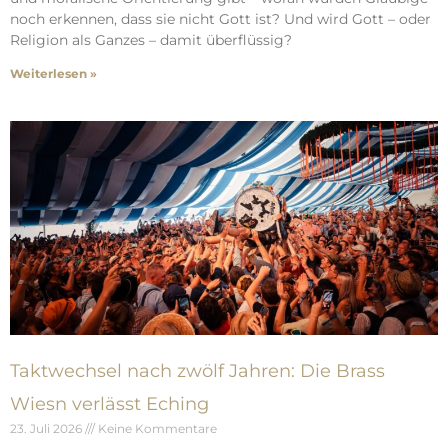
noch erkennen, dass sie nicht Gott ist? Und wird Gott – oder
Religion als Ganzes – damit überflüssig?
Weiterlesen »
Taktwechsel nach zwölf Jahren: Die Brass
Wiesn verlässt Eching
23. Juli 2026
Keine Kommentare