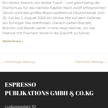
Ein letzter Anstich, ein letzter Tusch – und gleichzeitig der
Startschuss für das nächste Kapitel: Nach zwölf erfolgreichen
Jahren wird das größte Blasmusikfestival Deutschlands vom
30. Juli bis 2. August 2026 ein letztes Mal auf dem Gelände
am Echinger See stattfinden. Danach ziehen Bierzelt,
Bühnen und Bands weiter in eine neue Heimat, um das
Festival mit frischem Wind in die Zukunft zu führen.
Weiterlesen »
←
Vorheriger Beitrag
Nächster Beitrag
→
ESPRESSO
PUBLIKATIONS GMBH & CO.KG
Ludwigsplatz 32