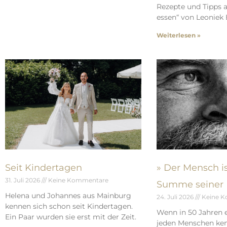
Rezepte und Tipps a
essen“ von Leoniek 
Weiterlesen »
Seit Kindertagen
» Der Mensch is
31. Juli 2026
Keine Kommentare
Summe seiner 
Helena und Johannes aus Mainburg
24. Juli 2026
Keine 
kennen sich schon seit Kindertagen.
Wenn in 50 Jahren e
Ein Paar wurden sie erst mit der Zeit.
jeden Menschen kenn