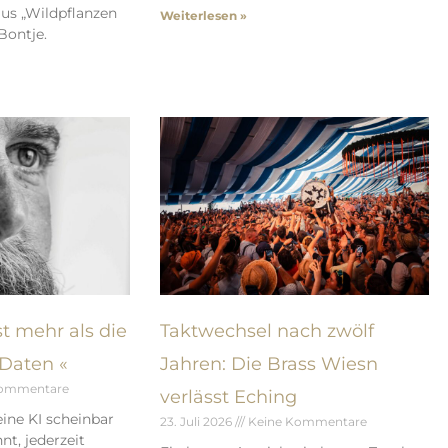
us „Wildpflanzen
Weiterlesen »
Bontje.
t mehr als die
Taktwechsel nach zwölf
Daten «
Jahren: Die Brass Wiesn
Kommentare
verlässt Eching
ine KI scheinbar
23. Juli 2026
Keine Kommentare
t, jederzeit