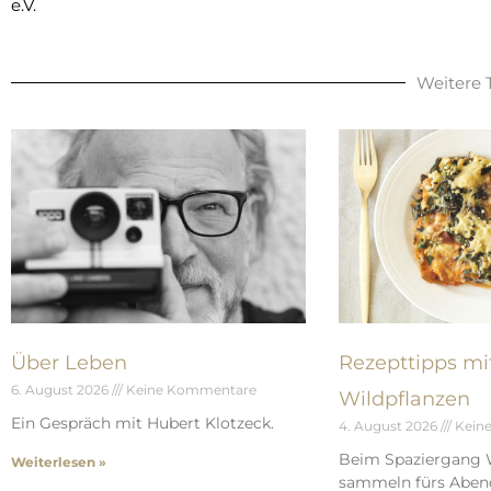
e.V.
Weitere
Über Leben
Rezepttipps mi
6. August 2026
Keine Kommentare
Wildpflanzen
Ein Gespräch mit Hubert Klotzeck.
4. August 2026
Kein
Beim Spaziergang 
Weiterlesen »
sammeln fürs Aben