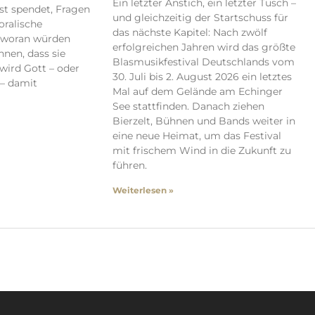
Ein letzter Anstich, ein letzter Tusch –
ost spendet, Fragen
und gleichzeitig der Startschuss für
ralische
das nächste Kapitel: Nach zwölf
– woran würden
erfolgreichen Jahren wird das größte
nen, dass sie
Blasmusikfestival Deutschlands vom
 wird Gott – oder
30. Juli bis 2. August 2026 ein letztes
 – damit
Mal auf dem Gelände am Echinger
See stattfinden. Danach ziehen
Bierzelt, Bühnen und Bands weiter in
eine neue Heimat, um das Festival
mit frischem Wind in die Zukunft zu
führen.
Weiterlesen »