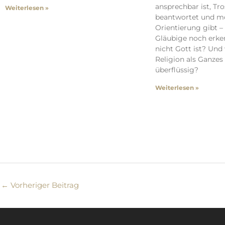
ansprechbar ist, Tr
Weiterlesen »
beantwortet und mo
Orientierung gibt 
Gläubige noch erken
nicht Gott ist? Und
Religion als Ganzes
überflüssig?
Weiterlesen »
←
Vorheriger Beitrag