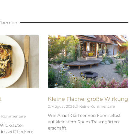
 Themen
t
Kleine Fläche, große Wirkung
2. August 2026
Keine Kommentare
Wie Arndt Gärtner von Eden selbst
e Kommentare
auf kleinstem Raum Traumgärten
Wildkräuter
erschafft.
dessen? Leckere