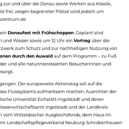
zur und über die Donau sowie Werken aus Klassik,
 ist frei, wegen begrenzter Plätze wird jedoch um
szentrum.de
 ein
Donaufest mit Frühschoppen
. Geplant sind
 und Wasser sowie um 12 Uhr ein
Vortrag
über die
 Netzwerk zum Schutz und zur nachhaltigen Nutzung von
ionen durch den Auwald
auf dem Programm – zu Fuß
nder und alle naturinteressierten Besucherinnen und
esorgt.
gangen. Der europaweite Aktionstag soll auf die
ses Flusssystems aufmerksam machen. Ausrichter der
ische Universität Eichstätt-Ingolstadt und deren
Wasserwirtschaftsamt Ingolstadt und der Landkreis
 vom Wittelsbacher Ausgleichsfonds, dem Haus im
em Landschaftspflegeverband Neuburg-Schrobenhausen