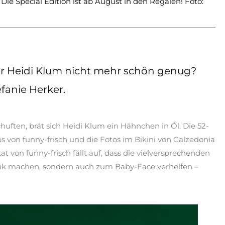
ie Special Edition ist ab August in den Regalen! Foto:
der Heidi Klum nicht mehr schön genug?
fanie Herker.
uften, brät sich Heidi Klum ein Hähnchen in Öl. Die 52-
on funny-frisch und die Fotos im Bikini von Calzedonia
 von funny-frisch fällt auf, dass die vielversprechenden
hlank machen, sondern auch zum Baby-Face verhelfen –