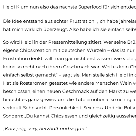
Heidi Klum nun also das nächste Superfood für sich entd
Die Idee entstand aus echter Frustration: „Ich habe jahre
hat mich wirklich überzeugt. Also habe ich sie einfach sel
So wird Heidi in der Pressemitteilung zitiert. Wer seine B
eigene Chipskreation mit deutschen Wurzeln – das ist nu
Frustration denkt, will man gar nicht erst wissen, wie viel
keine so recht nach ihrem Geschmack war. Weil es kein Chi
einfach selbst gemacht“ – sagt sie. Man stelle sich Heidi 
Hat sie Röstaromen getestet wie andere Menschen Wein ver
beschlossen, einen neuen Geschmack auf den Markt zu wer
braucht es ganz gewiss, um die Tüte emotional so richtig 
verkauft Sehnsucht. Persönlichkeit. Sexiness. Und die Botsch
Sondern: „Du kannst Chips essen und gleichzeitig aussehe
„Knusprig, sexy, herzhaft und vegan.“