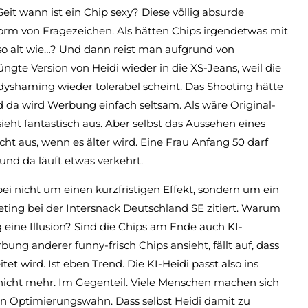
eit wann ist ein Chip sexy? Diese völlig absurde
orm von Fragezeichen. Als hätten Chips irgendetwas mit
so alt wie…? Und dann reist man aufgrund von
üngte Version von Heidi wieder in die XS-Jeans, weil die
dyshaming wieder tolerabel scheint. Das Shooting hätte
 da wird Werbung einfach seltsam. Als wäre Original-
sieht fantastisch aus. Aber selbst das Aussehen eines
ht aus, wenn es älter wird. Eine Frau Anfang 50 darf
und da läuft etwas verkehrt.
bei nicht um einen kurzfristigen Effekt, sondern um ein
eting bei der Intersnack Deutschland SE zitiert. Warum
 eine Illusion? Sind die Chips am Ende auch KI-
ng anderer funny-frisch Chips ansieht, fällt auf, dass
et wird. Ist eben Trend. Die KI-Heidi passt also ins
nicht mehr. Im Gegenteil. Viele Menschen machen sich
en Optimierungswahn. Dass selbst Heidi damit zu