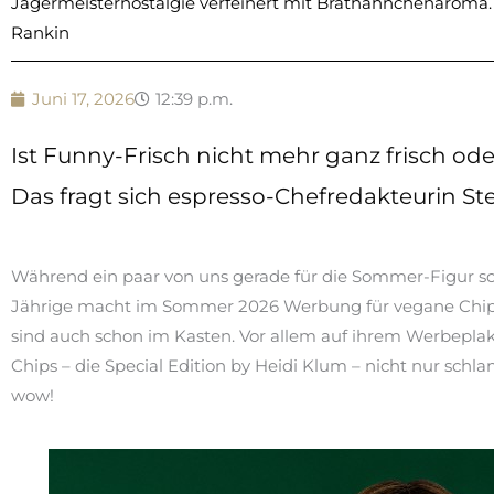
Jägermeisternostalgie verfeinert mit Brathähnchenaroma. D
Rankin
Juni 17, 2026
12:39 p.m.
Ist Funny-Frisch nicht mehr ganz frisch o
Das fragt sich espresso-Chefredakteurin Ste
Während ein paar von uns gerade für die Sommer-Figur sch
Jährige macht im Sommer 2026 Werbung für vegane Chips v
sind auch schon im Kasten. Vor allem auf ihrem Werbeplakat
Chips – die Special Edition by Heidi Klum – nicht nur sc
wow!