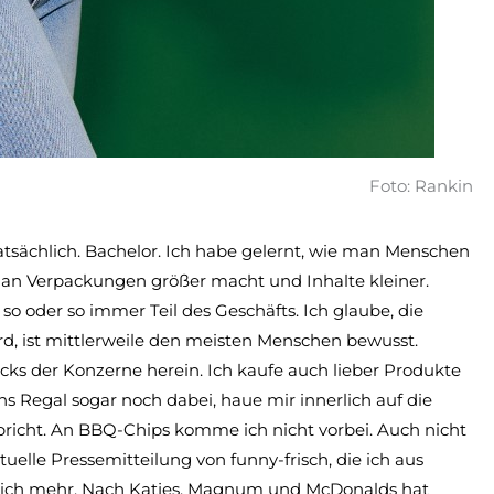
Foto: Rankin
atsächlich. Bachelor. Ich habe gelernt, wie man Menschen
 man Verpackungen größer macht und Inhalte kleiner.
t so oder so immer Teil des Geschäfts. Ich glaube, die
d, ist mittlerweile den meisten Menschen bewusst.
 Tricks der Konzerne herein. Ich kaufe auch lieber Produkte
s Regal sogar noch dabei, haue mir innerlich auf die
richt. An BBQ-Chips komme ich nicht vorbei. Auch nicht
elle Pressemitteilung von funny-frisch, die ich aus
eich mehr. Nach Katjes, Magnum und McDonalds hat