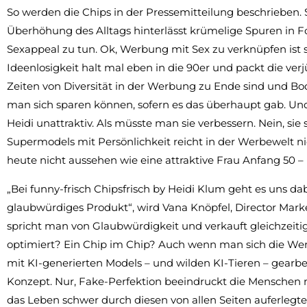
So werden die Chips in der Pressemitteilung beschrieben. S
Überhöhung des Alltags hinterlässt krümelige Spuren in F
Sexappeal zu tun. Ok, Werbung mit Sex zu verknüpfen ist 
Ideenlosigkeit halt mal eben in die 90er und packt die verj
Zeiten von Diversität in der Werbung zu Ende sind und Bo
man sich sparen können, sofern es das überhaupt gab. Und
Heidi unattraktiv. Als müsste man sie verbessern. Nein, sie 
Supermodels mit Persönlichkeit reicht in der Werbewelt nic
heute nicht aussehen wie eine attraktive Frau Anfang 50 – 
„Bei funny-frisch Chipsfrisch by Heidi Klum geht es uns da
glaubwürdiges Produkt“, wird Vana Knöpfel, Director Mark
spricht man von Glaubwürdigkeit und verkauft gleichzeitig
optimiert? Ein Chip im Chip? Auch wenn man sich die Werbu
mit KI-generierten Models – und wilden KI-Tieren – gearbeit
Konzept. Nur, Fake-Perfektion beeindruckt die Menschen 
das Leben schwer durch diesen von allen Seiten auferlegt