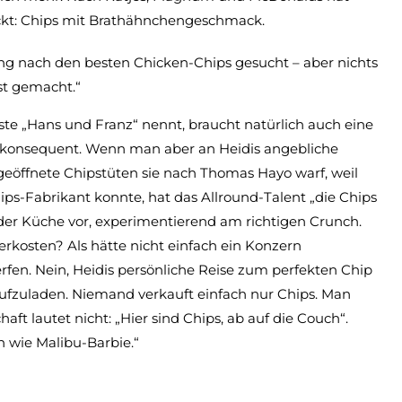
eckt: Chips mit Brathähnchengeschmack.
lang nach den besten Chicken-Chips gesucht – aber nichts
bst gemacht.“
rüste „Hans und Franz“ nennt, braucht natürlich auch eine
r konsequent. Wenn man aber an Heidis angebliche
e geöffnete Chipstüten sie nach Thomas Hayo warf, weil
ps-Fabrikant konnte, hat das Allround-Talent „die Chips
in der Küche vor, experimentierend am richtigen Crunch.
kosten? Als hätte nicht einfach ein Konzern
fen. Nein, Heidis persönliche Reise zum perfekten Chip
aufzuladen. Niemand verkauft einfach nur Chips. Man
aft lautet nicht: „Hier sind Chips, ab auf die Couch“.
n wie Malibu-Barbie.“