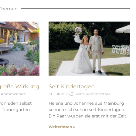
 Themen
 große Wirkung
Seit Kindertagen
e Kommentare
31. Juli 2026
Keine Kommentare
von Eden selbst
Helena und Johannes aus Mainburg
m Traumgärten
kennen sich schon seit Kindertagen.
Ein Paar wurden sie erst mit der Zeit.
Weiterlesen »