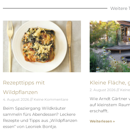
Weitere
Rezepttipps mit
Kleine Fläche,
2. August 2026
Kein
Wildpflanzen
Wie Arndt Gärtner 
4. August 2026
Keine Kommentare
auf kleinstem Rau
Beim Spaziergang Wildkräuter
erschafft.
sammeln fürs Abendessen? Leckere
Rezepte und Tipps aus „Wildpflanzen
Weiterlesen »
essen“ von Leoniek Bontje.