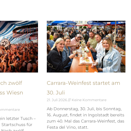
ch zwölf
Carrara-Weinfest startet am
ass Wiesn
30. Juli
21. Juli 2026
Keine Kommentare
Ab Donnerstag, 30. Juli, bis Sonntag,
ommentare
16. August, findet in Ingolstadt bereits
ein letzter Tusch –
zum 40. Mal das Carrara-Weinfest, das
 Startschuss für
Festa del Vino, statt.
: Nach zwölf