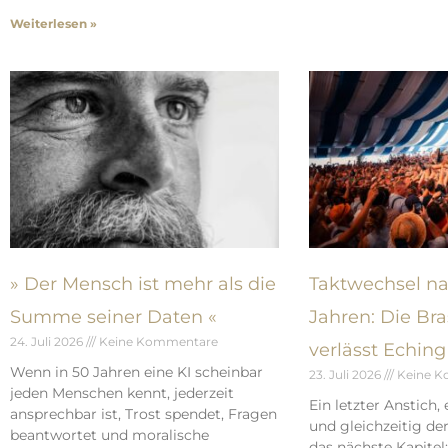
Weiterlesen »
» Der Mensch ist mehr als die
Taktwechsel na
Summe seiner Daten «
Jahren: Die Br
24. Juli 2026
Keine Kommentare
verlässt Eching
Wenn in 50 Jahren eine KI scheinbar
23. Juli 2026
Keine K
jeden Menschen kennt, jederzeit
Ein letzter Anstich, 
ansprechbar ist, Trost spendet, Fragen
und gleichzeitig der
beantwortet und moralische
das nächste Kapitel