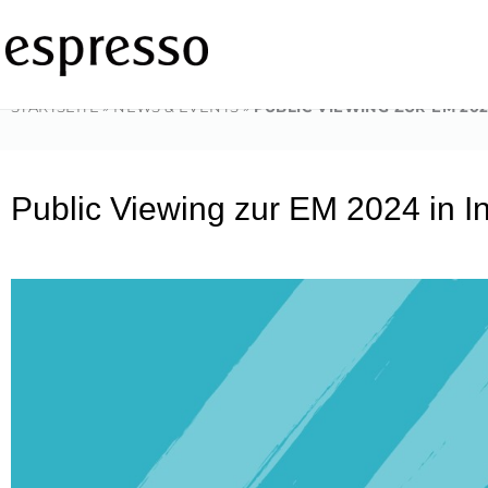
Zum
Inhalt
springen
STARTSEITE
»
NEWS & EVENTS
»
PUBLIC VIEWING ZUR EM 202
Public Viewing zur EM 2024 in In