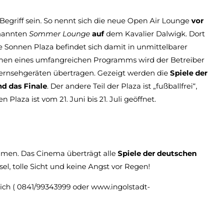
 Begriff sein. So nennt sich die neue Open Air Lounge
vor
enannten
Sommer Lounge
auf
dem Kavalier Dalwigk. Dort
ie Sonnen Plaza befindet sich damit in unmittelbarer
hmen eines umfangreichen Programms wird der Betreiber
Fernsehgeräten übertragen. Gezeigt werden die
Spiele der
d das Finale
. Der andere Teil der Plaza ist „fußballfrei“,
Plaza ist vom 21. Juni bis 21. Juli geöffnet.
men. Das Cinema überträgt alle
Spiele der deutschen
l, tolle Sicht und keine Angst vor Regen!
glich ( 0841/99343999 oder www.ingolstadt-