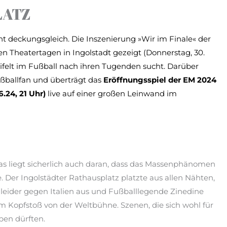
LATZ
ht deckungsgleich. Die Inszenierung »Wir im Finale« der
 Theatertagen in Ingolstadt gezeigt (Donnerstag, 30.
eifelt im Fußball nach ihren Tugenden sucht. Darüber
Fußballfan und überträgt das
E
röffnungsspiel der EM 2024
.24, 21 Uhr)
live auf einer großen Leinwand im
 liegt sicherlich auch daran, dass das Massenphänomen
 Der Ingolstädter Rathausplatz platzte aus allen Nähten,
le leider gegen Italien aus und Fußballlegende Zinedine
m Kopfstoß von der Weltbühne. Szenen, die sich wohl für
ben dürften.