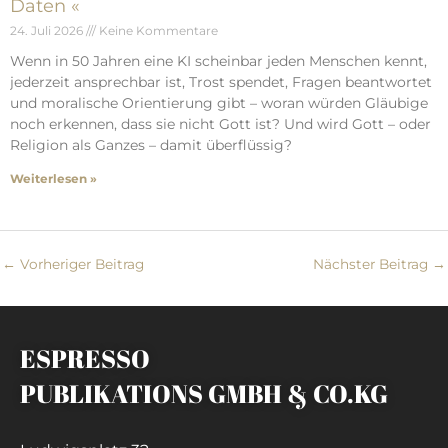
Daten «
24. Juli 2026
Keine Kommentare
Wenn in 50 Jahren eine KI scheinbar jeden Menschen kennt,
jederzeit ansprechbar ist, Trost spendet, Fragen beantwortet
und moralische Orientierung gibt – woran würden Gläubige
noch erkennen, dass sie nicht Gott ist? Und wird Gott – oder
Religion als Ganzes – damit überflüssig?
Weiterlesen »
←
Vorheriger Beitrag
Nächster Beitrag
→
ESPRESSO
PUBLIKATIONS GMBH & CO.KG