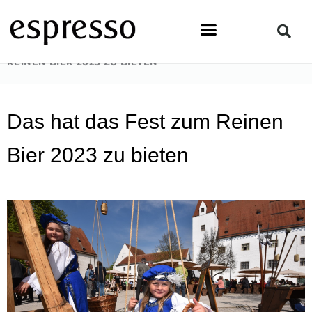
Zum
Inhalt
springen
STARTSEITE
»
NEWS & EVENTS
»
DAS HAT DAS FEST ZUM
REINEN BIER 2023 ZU BIETEN
Das hat das Fest zum Reinen
Bier 2023 zu bieten