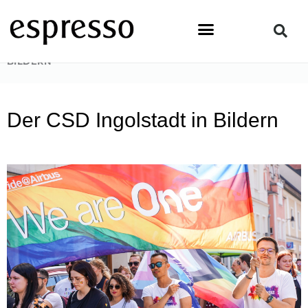
Zum
Inhalt
springen
STARTSEITE
»
NEWS & EVENTS
»
DER CSD INGOLSTADT IN
BILDERN
Der CSD Ingolstadt in Bildern