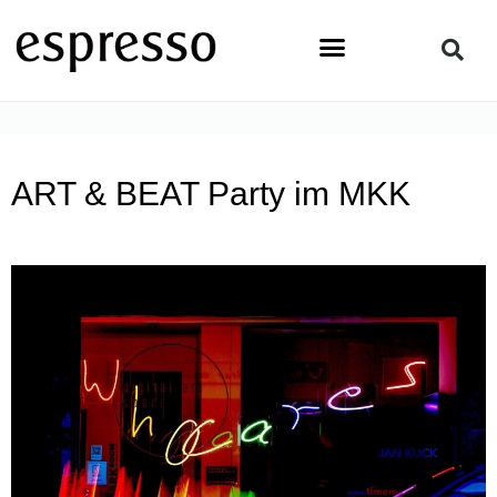
Zum
Inhalt
springen
STARTSEITE
»
NEWS & EVENTS
»
ART & BEAT PARTY IM MKK
ART & BEAT Party im MKK