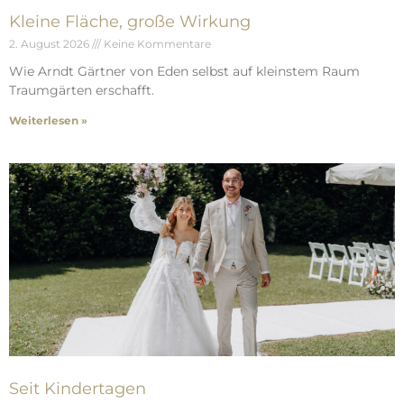
Kleine Fläche, große Wirkung
2. August 2026
Keine Kommentare
Wie Arndt Gärtner von Eden selbst auf kleinstem Raum
Traumgärten erschafft.
Weiterlesen »
Seit Kindertagen