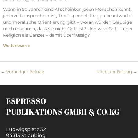
Wenn in 50 Jahren eine KI scheinbar jeden Menschen kennt,
jederzeit ansprechbar ist, Trost spendet, Fragen beantwortet
und moralische Orientierung gibt – woran würden Gläubige
noch erkennen, dass sie nicht Gott ist? Und wird Gott – oder
Religion als Ganzes – damit überflüssig?
Weiterlesen »
←
Vorheriger Beitrag
Nächster Beitrag
→
ESPRESSO
PUBLIKATIONS GMBH & CO.KG
Ludwigsplatz 32
94315 Straubing