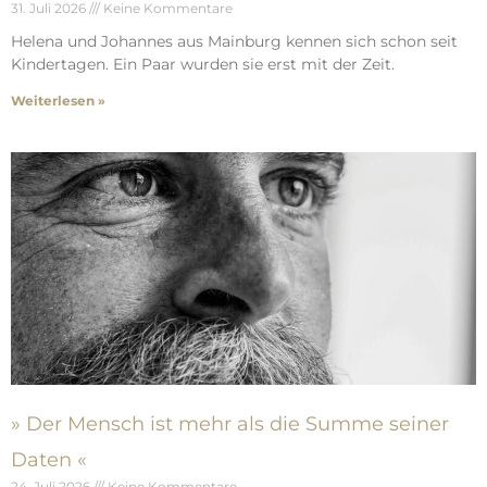
31. Juli 2026
Keine Kommentare
Helena und Johannes aus Mainburg kennen sich schon seit
Kindertagen. Ein Paar wurden sie erst mit der Zeit.
Weiterlesen »
» Der Mensch ist mehr als die Summe seiner
Daten «
24. Juli 2026
Keine Kommentare