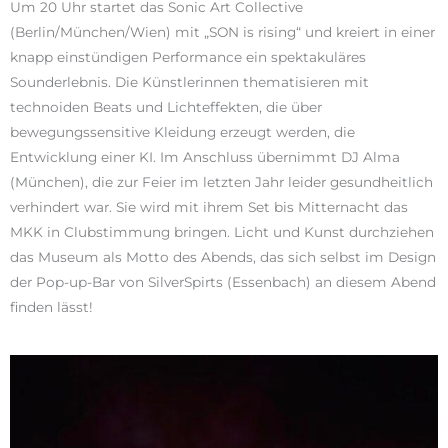
Um 20 Uhr startet das Sonic Art Collective
(Berlin/München/Wien) mit „SON is rising“ und kreiert in einer
knapp einstündigen Performance ein spektakuläres
Sounderlebnis. Die Künstlerinnen thematisieren mit
technoiden Beats und Lichteffekten, die über
bewegungssensitive Kleidung erzeugt werden, die
Entwicklung einer KI. Im Anschluss übernimmt DJ Alma
(München), die zur Feier im letzten Jahr leider gesundheitlich
verhindert war. Sie wird mit ihrem Set bis Mitternacht das
MKK in Clubstimmung bringen. Licht und Kunst durchziehen
das Museum als Motto des Abends, das sich selbst im Design
der Pop-up-Bar von SilverSpirts (Essenbach) an diesem Abend
finden lässt!