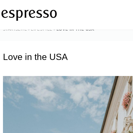
Zum
Inhalt
springen
STARTSEITE
»
LIFESTYLE
»
LOVE IN THE USA
Love in the USA