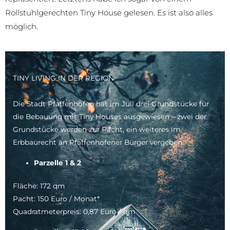
Rollstuhlgerechten Tiny House gelesen. Es ist also alles
möglich.
TINY LIVING IN DER REGION
Die Stadt Pfaffenhofen hat im Juli drei Grundstücke für
die Bebauung mit Tiny Houses ausgewiesen – zwei der
Grundstücke werden zur Pacht, ein weiteres im
Erbbaurecht an Pfaffenhofener Bürger vergeben.
Parzelle 1 & 2
Fläche: 172 qm
Pacht: 150 Euro / Monat*
Quadratmeterpreis: 0,87 Euro / qm