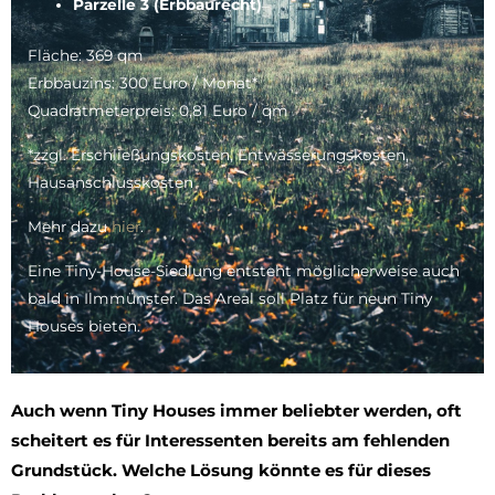
Parzelle 3 (Erbbaurecht)
Fläche: 369 qm
Erbbauzins: 300 Euro / Monat*
Quadratmeterpreis: 0,81 Euro / qm
*zzgl. Erschließungskosten, Entwässerungskosten,
Hausanschlusskosten
Mehr dazu
hier
.
Eine Tiny-House-Siedlung entsteht möglicherweise auch
bald in Ilmmünster. Das Areal soll Platz für neun Tiny
Houses bieten.
Auch wenn Tiny Houses immer beliebter werden, oft
scheitert es für Interessenten bereits am fehlenden
Grundstück. Welche Lösung könnte es für dieses