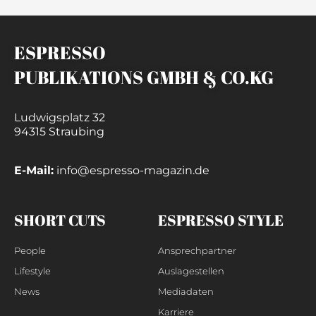
ESPRESSO
PUBLIKATIONS GMBH & CO.KG
Ludwigsplatz 32
94315 Straubing
E-Mail:
info@espresso-magazin.de
SHORT CUTS
ESPRESSO STYLE
People
Ansprechpartner
Lifestyle
Auslagestellen
News
Mediadaten
Karriere