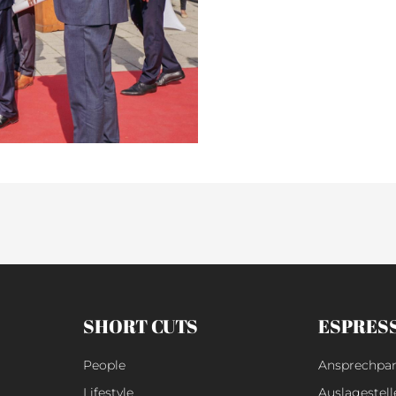
SHORT CUTS
ESPRES
People
Ansprechpar
Lifestyle
Auslagestell