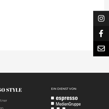
SO STYLE
EIN DIENST VON:
tner
en