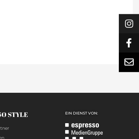
SO STYLE
EIN DIENST VON:
tner
en