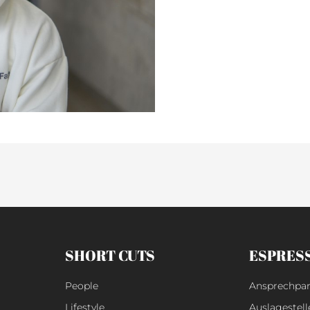
weiterlesen »
SHORT CUTS
ESPRES
People
Ansprechpar
Lifestyle
Auslagestell