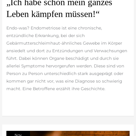
„Ich habe schon mein ganzes
habe
Leben kämpfen müssen!“
schon
mein
Endo-was? Endometriose ist eine chronische,
ganzes
entzündliche Erkrankung, bei der sich
Leben
Gebärmutterschleimhaut-ähnliches Gewebe im Körper
kämpfen
ansiedelt und dort zu Entzündungen und Verwachsungen
müssen!“
führt. Dabei können Organe beschädigt und durch sie
allerlei Symptome hervorgerufen werden. Diese sind von
Person zu Person unterschiedlich stark ausgeprägt oder
kommen gar nicht vor, was eine Diagnose so schwierig
macht. Eine Betroffene erzählt ihre Geschichte.
weiterlesen »
Nov.