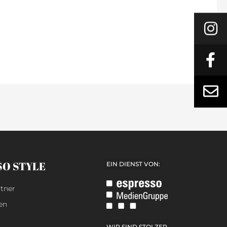
SO STYLE
EIN DIENST VON:
tner
en
WIR SIND STOLZER