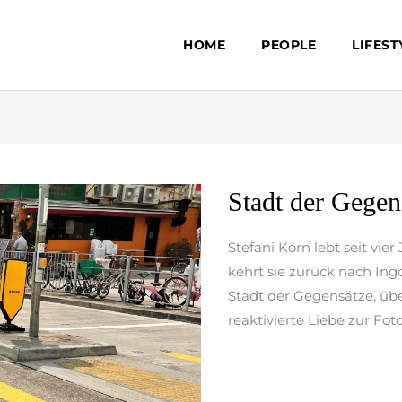
HOME
PEOPLE
LIFEST
Stadt
Stadt der Gegen
der
Gegensätze
Stefani Korn lebt seit vi
kehrt sie zurück nach Ingol
Stadt der Gegensätze, üb
reaktivierte Liebe zur Foto
weiterlesen »