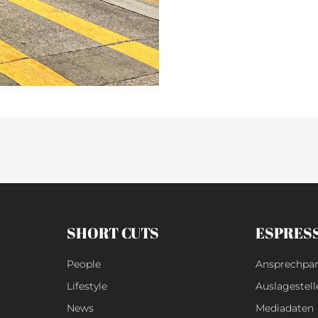
SHORT CUTS
ESPRES
People
Ansprechpar
Lifestyle
Auslagestell
News
Mediadaten