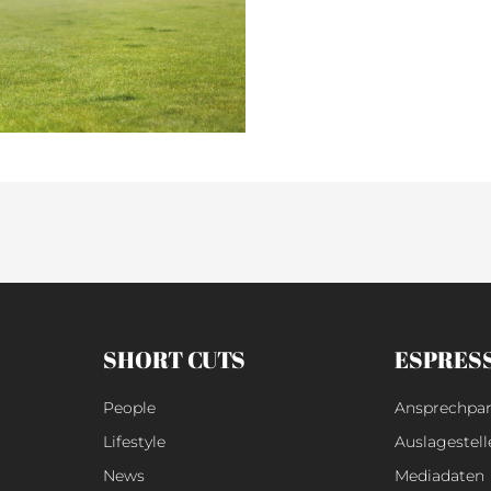
SHORT CUTS
ESPRES
People
Ansprechpar
Lifestyle
Auslagestell
News
Mediadaten