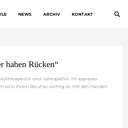
YLE
NEWS
ARCHIV
KONTAKT
er haben Rücken“
siotherapeutin und -osteopathin. Im espresso-
um es in ihrem Beruf so wichtig ist, mit den Händen