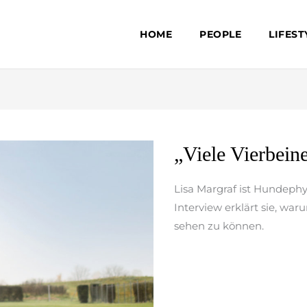
HOME
PEOPLE
LIFEST
„Viele
„Viele Vierbein
Vierbeiner
haben
Lisa Margraf ist Hundephy
Rücken“
Interview erklärt sie, war
sehen zu können.
weiterlesen »