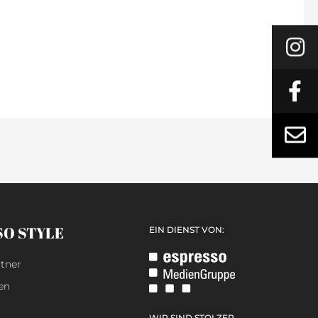
SO STYLE
EIN DIENST VON:
tner
en
WIR SIND STOLZER