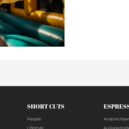
SHORT CUTS
ESPRES
People
Ansprechpar
Lifestyle
Auslagestell