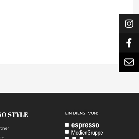
SO STYLE
EIN DIENST VON:
tner
en