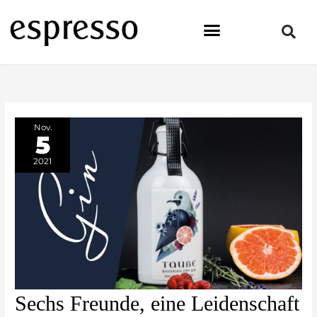
Zum
Inhalt
springen
Nov.
5
2021
Sechs
Sechs Freunde, eine Leidenschaft
Freunde,