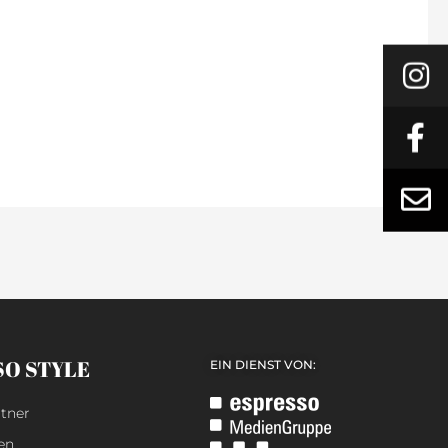
SO STYLE
EIN DIENST VON:
tner
en