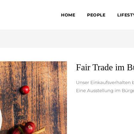
HOME
PEOPLE
LIFEST
Fair
Fair Trade im B
Trade
im
Unser Einkaufsverhalten 
Bürgerhaus
Eine Ausstellung im Bürg
weiterlesen »