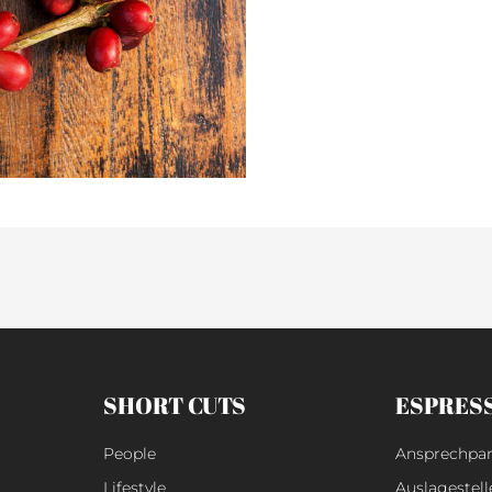
SHORT CUTS
ESPRES
People
Ansprechpar
Lifestyle
Auslagestell