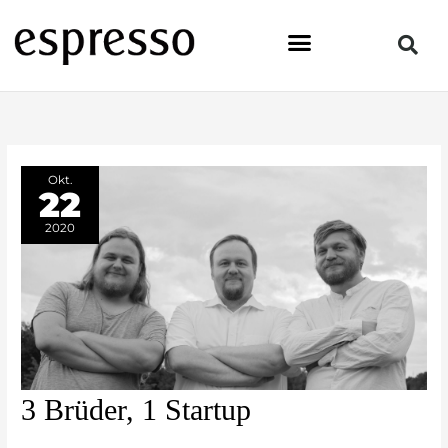
Zum
Inhalt
springen
Okt.
22
2020
3
3 Brüder, 1 Startup
Brüder,