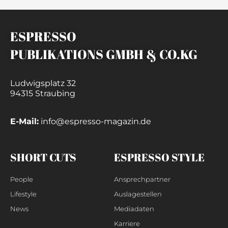
ESPRESSO
PUBLIKATIONS GMBH & CO.KG
Ludwigsplatz 32
94315 Straubing
E-Mail:
info@espresso-magazin.de
SHORT CUTS
ESPRESSO STYLE
People
Ansprechpartner
Lifestyle
Auslagestellen
News
Mediadaten
Karriere