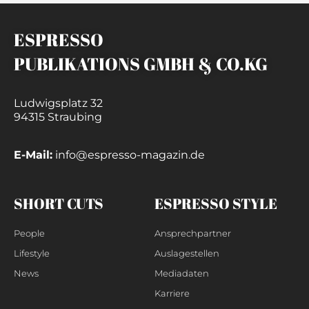
ESPRESSO
PUBLIKATIONS GMBH & CO.KG
Ludwigsplatz 32
94315 Straubing
E-Mail:
info@espresso-magazin.de
SHORT CUTS
ESPRESSO STYLE
People
Ansprechpartner
Lifestyle
Auslagestellen
News
Mediadaten
Karriere