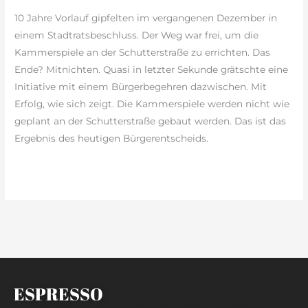
10 Jahre Vorlauf gipfelten im vergangenen Dezember in
einem Stadtratsbeschluss. Der Weg war frei, um die
Kammerspiele an der Schutterstraße zu errichten. Das
Ende? Mitnichten. Quasi in letzter Sekunde grätschte eine
Initiative mit einem Bürgerbegehren dazwischen. Mit
Erfolg, wie sich zeigt. Die Kammerspiele werden nicht wie
geplant an der Schutterstraße gebaut werden. Das ist das
Ergebnis des heutigen Bürgerentscheids.
weiterlesen »
ESPRESSO