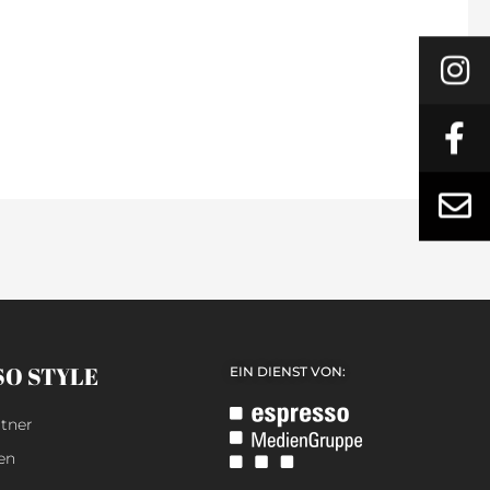
SO STYLE
EIN DIENST VON:
tner
en