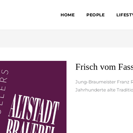
HOME
PEOPLE
LIFEST
Frisch
Frisch vom Fas
vom
Fass
Jung-Braumeister Franz Ro
Jahrhunderte alte Traditi
weiterlesen »