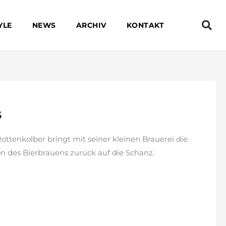
YLE
NEWS
ARCHIV
KONTAKT
s
ttenkolber bringt mit seiner kleinen Brauerei die
on des Bierbrauens zurück auf die Schanz.