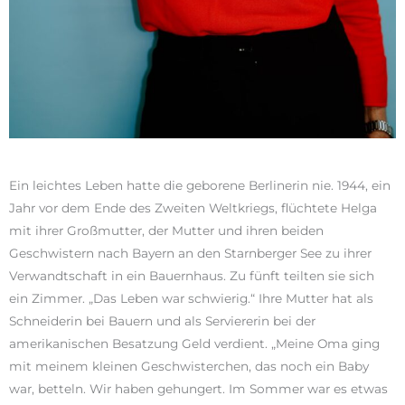
Ein leichtes Leben hatte die geborene Berlinerin nie. 1944, ein
Jahr vor dem Ende des Zweiten Weltkriegs, flüchtete Helga
mit ihrer Großmutter, der Mutter und ihren beiden
Geschwistern nach Bayern an den Starnberger See zu ihrer
Verwandtschaft in ein Bauernhaus. Zu fünft teilten sie sich
ein Zimmer. „Das Leben war schwierig.“ Ihre Mutter hat als
Schneiderin bei Bauern und als Serviererin bei der
amerikanischen Besatzung Geld verdient. „Meine Oma ging
mit meinem kleinen Geschwisterchen, das noch ein Baby
war, betteln. Wir haben gehungert. Im Sommer war es etwas