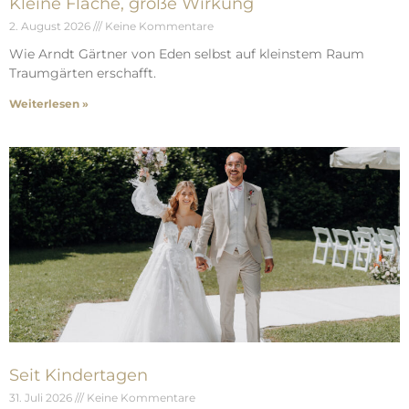
Kleine Fläche, große Wirkung
2. August 2026
Keine Kommentare
Wie Arndt Gärtner von Eden selbst auf kleinstem Raum
Traumgärten erschafft.
Weiterlesen »
Seit Kindertagen
31. Juli 2026
Keine Kommentare