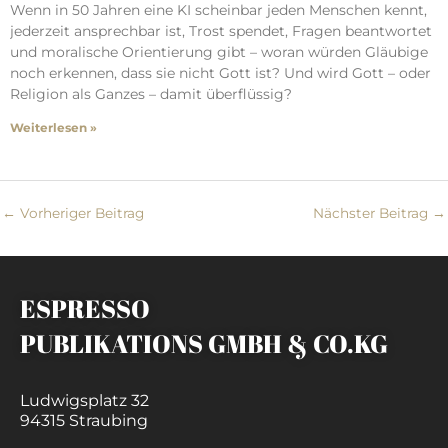
Wenn in 50 Jahren eine KI scheinbar jeden Menschen kennt,
jederzeit ansprechbar ist, Trost spendet, Fragen beantwortet
und moralische Orientierung gibt – woran würden Gläubige
noch erkennen, dass sie nicht Gott ist? Und wird Gott – oder
Religion als Ganzes – damit überflüssig?
Weiterlesen »
←
Vorheriger Beitrag
Nächster Beitrag
→
ESPRESSO
PUBLIKATIONS GMBH & CO.KG
Ludwigsplatz 32
94315 Straubing