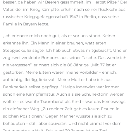
besser, da haben wir Beeren gesammelt, im Herbst Pilze.“ Der
Vater, der im Krieg kämpfte, erfuhr nach seiner Rückkehr aus
russischer Kriegsgefangenschaft 1947 in Berlin, dass seine
Famile in Bayern lebte.
„Ich erinnere mich noch gut, als er vor uns stand. Keiner
erkannte ihn. Ein Mann in einer braunen, wattierten
Steppjacke. Er sagte: Ich hab euch etwas mitgebracht. Und er
zog zwei verklebte Bonbons aus seiner Tasche. Das werde ich
nie vergessen“, erinnert sich die 88-Jährige. „Mit 77 ist er
gestorben. Meine Eltern waren meine Vorbilder – ehrlich,
aufrichtig, fleißig, liebevoll. Meine Mutter habe ich aus
Dankbarkeit selbst gepflegt. “ Helga Inderwies war immer
schon eine Kämpfernatur. Auch als sie Schulrektorin werden
wollte – es war ihr Traumberuf als Kind – war das keineswegs
ein einfacher Weg. „Zu meiner Zeit gab es kaum Frauen in
solchen Positionen.“ Gegen Männer wusste sie sich zu
behaupten – still, aber souverän. Und nicht einmal vor dem
Tod machte sie Halt. Seit rund 30 Jahren ist der Tod