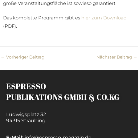
große Veranstaltungsfläche ist sowieso garantiert.
Das komplette Programm gibt es
hier zum Download
(PDF).
←
Vorheriger Beitrag
Nächster Beitrag
→
ESPRESSO
PUBLIKATIONS GMBH & CO.KG
Ludwigsplatz 32
94315 Straubing
E-Mail:
info@espresso-magazin.de