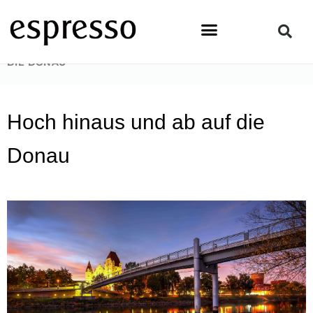
Zum
Inhalt
springen
STARTSEITE
»
NEWSFLASH
»
HOCH HINAUS UND AB AUF
DIE DONAU
Hoch hinaus und ab auf die
Donau