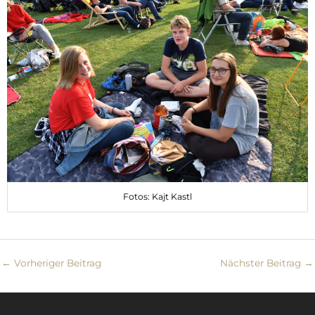
Fotos: Kajt Kastl
←
Vorheriger Beitrag
Nächster Beitrag
→