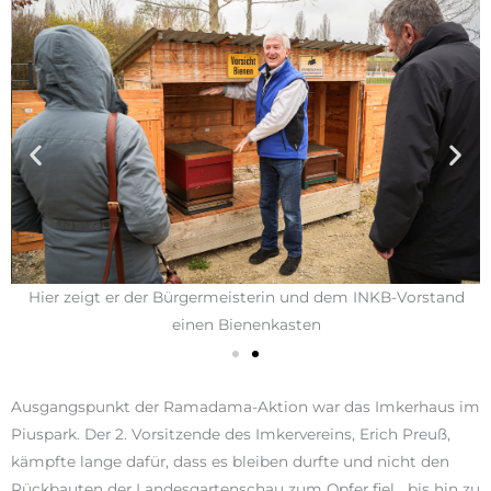
Hier zeigt er der Bürgermeisterin und dem INKB-Vorstand
einen Bienenkasten
Ausgangspunkt der Ramadama-Aktion war das Imkerhaus im
Piuspark. Der 2. Vorsitzende des Imkervereins, Erich Preuß,
kämpfte lange dafür, dass es bleiben durfte und nicht den
Rückbauten der Landesgartenschau zum Opfer fiel, „bis hin zu