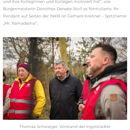
und ihre Kolleginnen und Kollegen motiviert hat“, wie
Bürgermeisterin Dorothea Deneke-Stoll es formulierte. Ihr
Pendant auf Seiten der INKB ist Gerhard Kreitner – Spitzname
„Mr. Ramadama“.
Thomas Schwaiger, Vorstand der Ingolstädter