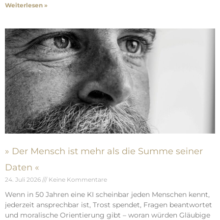
Weiterlesen »
» Der Mensch ist mehr als die Summe seiner
Daten «
24. Juli 2026
Keine Kommentare
Wenn in 50 Jahren eine KI scheinbar jeden Menschen kennt,
jederzeit ansprechbar ist, Trost spendet, Fragen beantwortet
und moralische Orientierung gibt – woran würden Gläubige