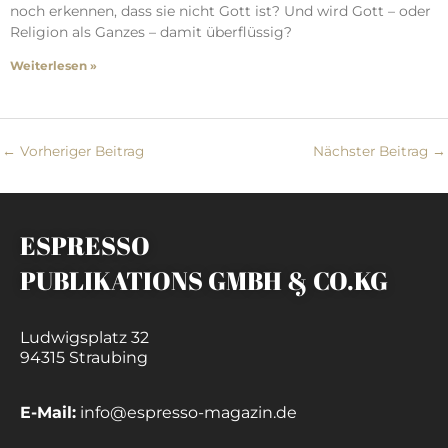
noch erkennen, dass sie nicht Gott ist? Und wird Gott – oder
Religion als Ganzes – damit überflüssig?
Weiterlesen »
←
Vorheriger Beitrag
Nächster Beitrag
→
ESPRESSO
PUBLIKATIONS GMBH & CO.KG
Ludwigsplatz 32
94315 Straubing
E-Mail:
info@espresso-magazin.de