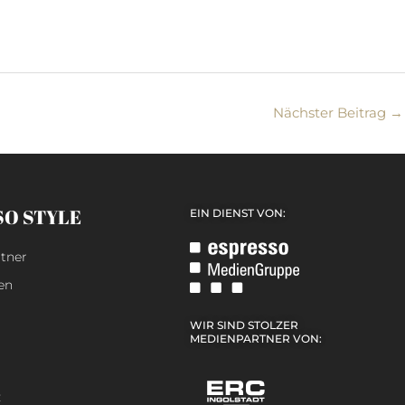
Nächster Beitrag
→
SO STYLE
EIN DIENST VON:
tner
en
WIR SIND STOLZER
MEDIENPARTNER VON:
z