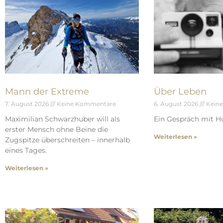
Mann der Extreme
Über Leben
7. August 2026
Keine Kommentare
6. August 2026
Kein
Maximilian Schwarzhuber will als
Ein Gespräch mit Hu
erster Mensch ohne Beine die
Weiterlesen »
Zugspitze überschreiten – innerhalb
eines Tages.
Weiterlesen »