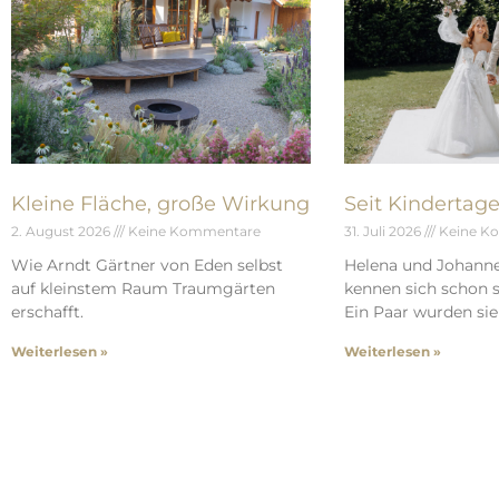
Kleine Fläche, große Wirkung
Seit Kindertag
2. August 2026
Keine Kommentare
31. Juli 2026
Keine K
Wie Arndt Gärtner von Eden selbst
Helena und Johann
auf kleinstem Raum Traumgärten
kennen sich schon s
erschafft.
Ein Paar wurden sie 
Weiterlesen »
Weiterlesen »