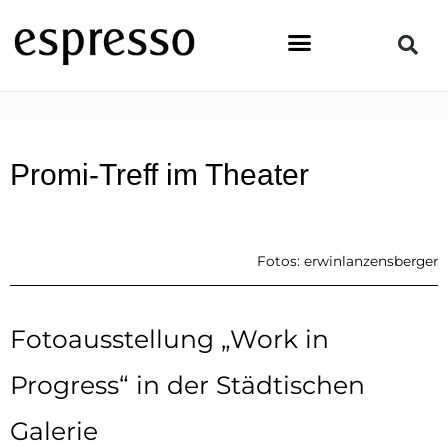
Zum
Inhalt
springen
STARTSEITE
»
NEWS & EVENTS
»
PROMI-TREFF IM THEATER
Promi-Treff im Theater
Fotos: erwinlanzensberger
Fotoausstellung „Work in
Progress“ in der Städtischen
Galerie