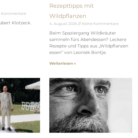
Rezepttipps mit
e Kommentare
Wildpflanzen
bert Klotzeck.
4. August 2026
Keine Kommentare
Beim Spaziergang Wildkräuter
sammeln fürs Abendessen? Leckere
Rezepte und Tipps aus „Wildpflanzen
essen“ von Leoniek Bontje.
Weiterlesen »