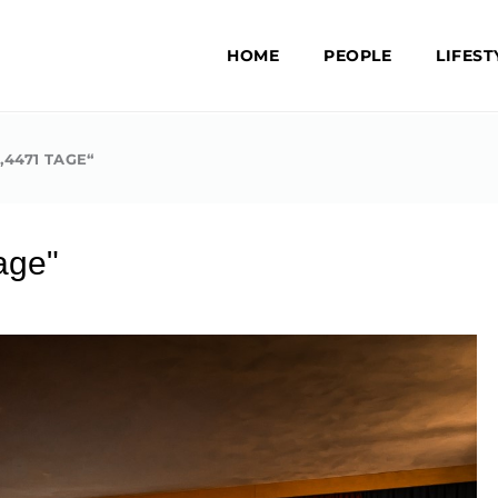
HOME
PEOPLE
LIFEST
471 TAGE“​
age"