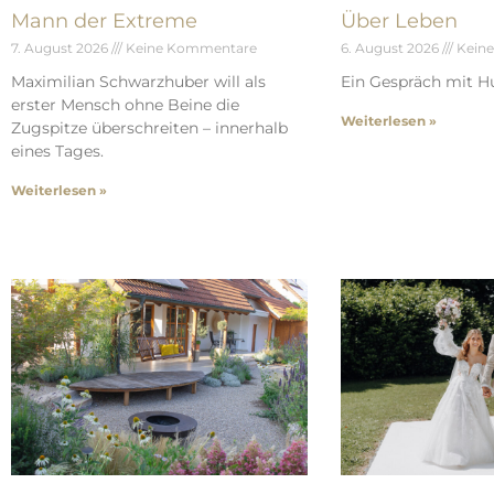
Mann der Extreme
Über Leben
7. August 2026
Keine Kommentare
6. August 2026
Kein
Maximilian Schwarzhuber will als
Ein Gespräch mit Hu
erster Mensch ohne Beine die
Weiterlesen »
Zugspitze überschreiten – innerhalb
eines Tages.
Weiterlesen »