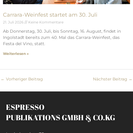
Carrara-Weinfest startet am 30. Juli
21. Juli 2026
Keine Kommentare
Ab Donnerstag, 30. Juli, bis Sonntag, 16. August, findet in
Ingolstadt bereits zum 40. Mal das Carrara-Weinfest, das
Festa del Vino, statt.
Weiterlesen »
←
Vorheriger Beitrag
Nächster Beitrag
→
ESPRESSO
PUBLIKATIONS GMBH & CO.KG