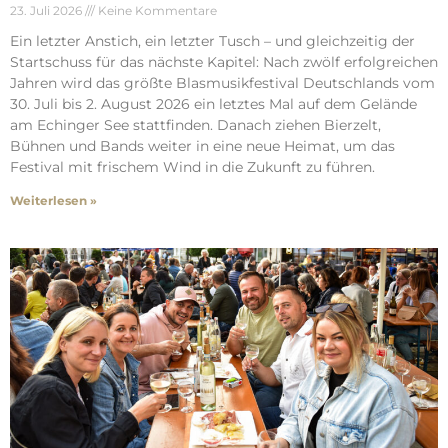
23. Juli 2026
Keine Kommentare
Ein letzter Anstich, ein letzter Tusch – und gleichzeitig der
Startschuss für das nächste Kapitel: Nach zwölf erfolgreichen
Jahren wird das größte Blasmusikfestival Deutschlands vom
30. Juli bis 2. August 2026 ein letztes Mal auf dem Gelände
am Echinger See stattfinden. Danach ziehen Bierzelt,
Bühnen und Bands weiter in eine neue Heimat, um das
Festival mit frischem Wind in die Zukunft zu führen.
Weiterlesen »