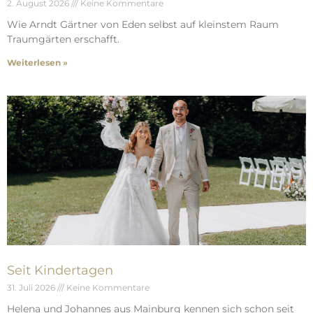
2. August 2026
Keine Kommentare
Wie Arndt Gärtner von Eden selbst auf kleinstem Raum
Traumgärten erschafft.
Weiterlesen »
Seit Kindertagen
31. Juli 2026
Keine Kommentare
Helena und Johannes aus Mainburg kennen sich schon seit