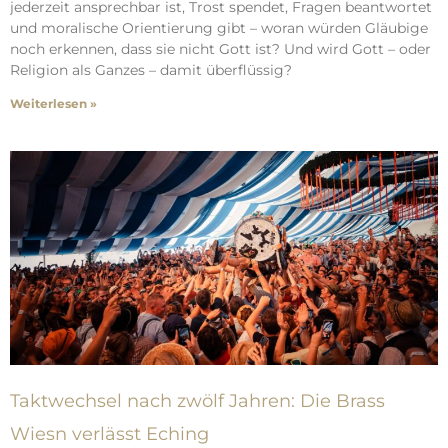
jederzeit ansprechbar ist, Trost spendet, Fragen beantwortet
und moralische Orientierung gibt – woran würden Gläubige
noch erkennen, dass sie nicht Gott ist? Und wird Gott – oder
Religion als Ganzes – damit überflüssig?
Weiterlesen »
Taktwechsel nach zwölf Jahren: Die Brass
Wiesn verlässt Eching