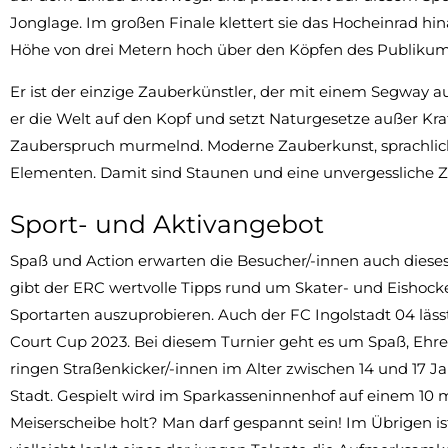
Jonglage. Im großen Finale klettert sie das Hocheinrad hi
Höhe von drei Metern hoch über den Köpfen des Publikum
Er ist der einzige Zauberkünstler, der mit einem Segway a
er die Welt auf den Kopf und setzt Naturgesetze außer Kraf
Zauberspruch murmelnd. Moderne Zauberkunst, sprachlich
Elementen. Damit sind Staunen und eine unvergessliche Zei
Sport- und Aktivangebot
Spaß und Action erwarten die Besucher/-innen auch diese
gibt der ERC wertvolle Tipps rund um Skater- und Eishockey
Sportarten auszuprobieren. Auch der FC Ingolstadt 04 läs
Court Cup 2023. Bei diesem Turnier geht es um Spaß, Ehre
ringen Straßenkicker/-innen im Alter zwischen 14 und 17
Stadt. Gespielt wird im Sparkasseninnenhof auf einem 10 
Meiserscheibe holt? Man darf gespannt sein! Im Übrigen i