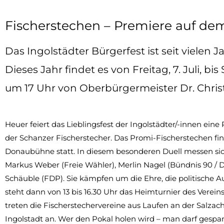
Fischerstechen – Premiere auf dem
Das Ingolstädter Bürgerfest ist seit vielen 
Dieses Jahr findet es von Freitag, 7. Juli, bi
um 17 Uhr von Oberbürgermeister Dr. Christ
Heuer feiert das Lieblingsfest der Ingolstädter/-innen ei
der Schanzer Fischerstecher. Das Promi-Fischerstechen fi
Donaubühne statt. In diesem besonderen Duell messen sic
Markus Weber (Freie Wähler), Merlin Nagel (Bündnis 90 / D
Schäuble (FDP). Sie kämpfen um die Ehre, die politische 
steht dann von 13 bis 16.30 Uhr das Heimturnier des Verei
treten die Fischerstechervereine aus Laufen an der Salzac
Ingolstadt an. Wer den Pokal holen wird – man darf gespan