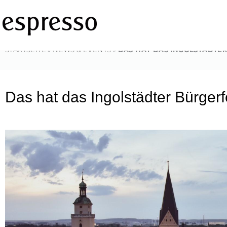
Zum
Inhalt
springen
STARTSEITE
»
NEWS & EVENTS
»
DAS HAT DAS INGOLSTÄDTER
Das hat das Ingolstädter Bürgerf