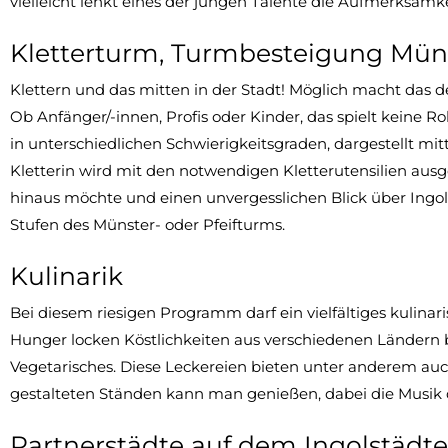
vielleicht lenkt eines der jungen Talente die Aufmerksamkei
Kletterturm, Turmbesteigung Mün
Klettern und das mitten in der Stadt! Möglich macht das de
Ob Anfänger/-innen, Profis oder Kinder, das spielt keine Ro
in unterschiedlichen Schwierigkeitsgraden, dargestellt mitt
Kletterin wird mit den notwendigen Kletterutensilien aus
hinaus möchte und einen unvergesslichen Blick über Ingo
Stufen des Münster- oder Pfeifturms.
Kulinarik
Bei diesem riesigen Programm darf ein vielfältiges kulina
Hunger locken Köstlichkeiten aus verschiedenen Ländern 
Vegetarisches. Diese Leckereien bieten unter anderem auc
gestalteten Ständen kann man genießen, dabei die Musik d
Partnerstädte auf dem Ingolstädte