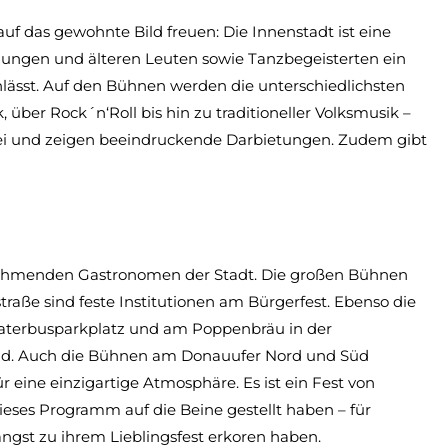
f das gewohnte Bild freuen: Die Innenstadt ist eine
 jungen und älteren Leuten sowie Tanzbegeisterten ein
ässt. Auf den Bühnen werden die unterschiedlichsten
über Rock´n‘Roll bis hin zu traditioneller Volksmusik –
bei und zeigen beeindruckende Darbietungen. Zudem gibt
ehmenden Gastronomen der Stadt. Die großen Bühnen
raße sind feste Institutionen am Bürgerfest. Ebenso die
aterbusparkplatz und am Poppenbräu in der
nd. Auch die Bühnen am Donauufer Nord und Süd
r eine einzigartige Atmosphäre. Es ist ein Fest von
eses Programm auf die Beine gestellt haben – für
ängst zu ihrem Lieblingsfest erkoren haben.