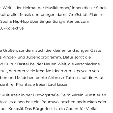
 Welt – der Heimat der Musikkenner/-innen dieser Stadt.
kultureller Musik und bringen damit Großstadt-Flair in
Soul & Hip-Hop über Singer Songwriter bis zum
DJ-Kollektive.
die Großen, sondern auch die kleinen und jungen Gäste
es Kinder- und Jugendprogramm. Dafür sorgt die
 Kultur Bastei bei der Neuen Welt, die verschiedene
tet, darunter viele kreative Ideen zum Upcyceln von
uben und Mädchen bunte Airbrush-Tattoos auf die Haut
e ihrer Phantasie freien Lauf lassen.
Kulturzeit in der Ludwigstraße. Beim Verein Künstler an
 Mosaiksteinen basteln, Baumwolltaschen bedrucken oder
 Kokosöl. Das Bürgerfest ist ein Garant für Vielfalt –