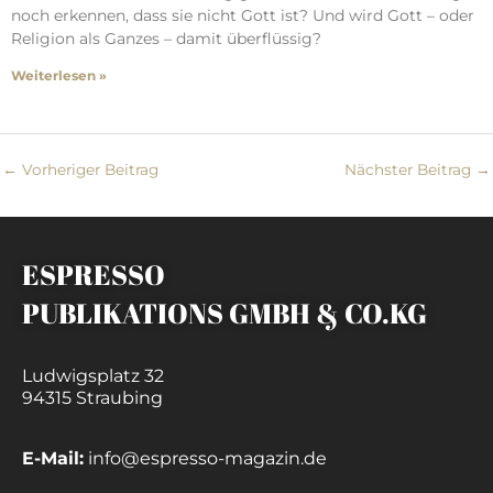
noch erkennen, dass sie nicht Gott ist? Und wird Gott – oder
Religion als Ganzes – damit überflüssig?
Weiterlesen »
←
Vorheriger Beitrag
Nächster Beitrag
→
ESPRESSO
PUBLIKATIONS GMBH & CO.KG
Ludwigsplatz 32
94315 Straubing
E-Mail:
info@espresso-magazin.de