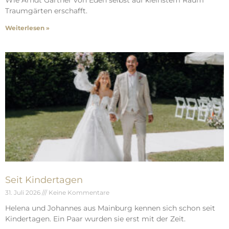
Wie Arndt Gärtner von Eden selbst auf kleinstem Raum
Traumgärten erschafft.
Weiterlesen »
Seit Kindertagen
31. Juli 2026
Keine Kommentare
Helena und Johannes aus Mainburg kennen sich schon seit
Kindertagen. Ein Paar wurden sie erst mit der Zeit.