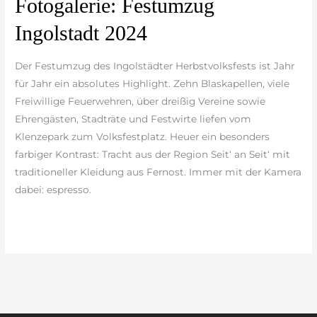
Fotogalerie: Festumzug
Festumzug
Ingolstadt 2024
Ingolstadt
2024
Der Festumzug des Ingolstädter Herbstvolksfests ist Jahr
für Jahr ein absolutes Highlight. Zehn Blaskapellen, viele
Freiwillige Feuerwehren, über dreißig Vereine sowie
Ehrengästen, Stadträte und Festwirte liefen vom
Klenzepark zum Volksfestplatz. Heuer ein besonders
farbiger Kontrast: Tracht aus der Region Seit‘ an Seit‘ mit
traditioneller Kleidung aus Fernost. Immer mit der Kamera
dabei: espresso.
weiterlesen »