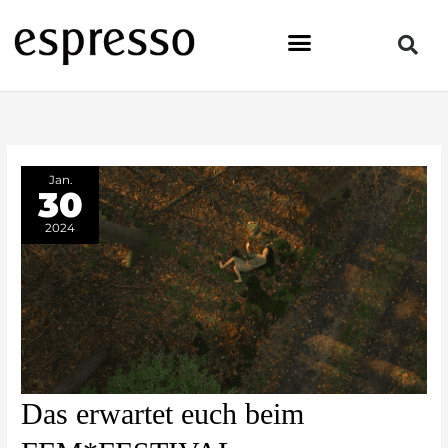
Zum
Inhalt
springen
Jan.
30
2024
Das
Das erwartet euch beim
erwartet