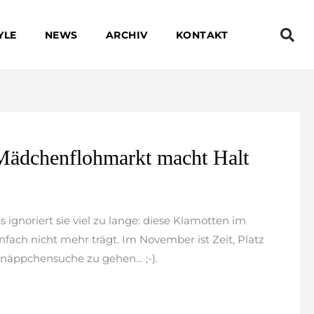
YLE
NEWS
ARCHIV
KONTAKT
Mädchenflohmarkt macht Halt
s ignoriert sie viel zu lange: diese Klamotten im
nfach nicht mehr trägt. Im November ist Zeit, Platz
hnäppchensuche zu gehen… ;-).