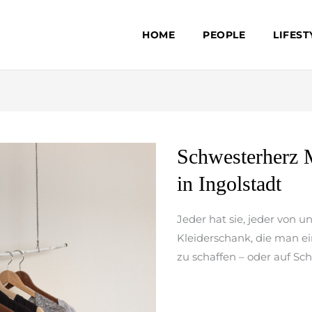
HOME
PEOPLE
LIFEST
Schwesterherz
Schwesterherz 
Mädchenflohmarkt
in Ingolstadt
macht
Halt
Jeder hat sie, jeder von un
in
Kleiderschank, die man ei
Ingolstadt
zu schaffen – oder auf Sc
weiterlesen »