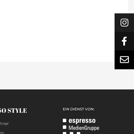
SO STYLE
EIN DIENST VON:
tner
en