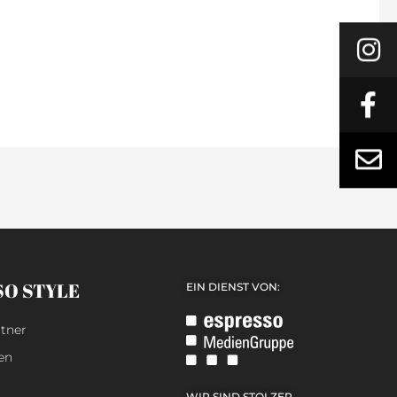
SO STYLE
EIN DIENST VON:
tner
en
WIR SIND STOLZER