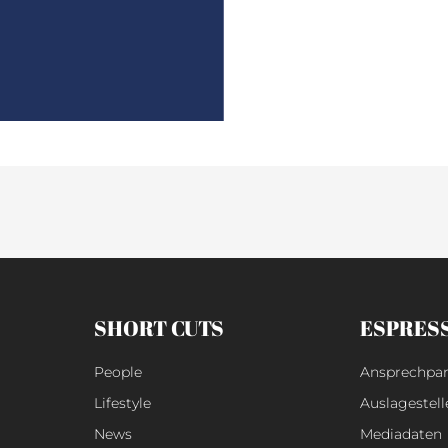
SHORT CUTS
ESPRES
People
Ansprechpar
Lifestyle
Auslagestell
News
Mediadaten