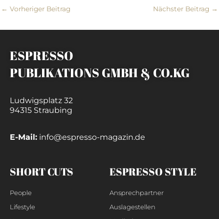
←
Vorheriger Beitrag
Nächster Beitrag
→
ESPRESSO
PUBLIKATIONS GMBH & CO.KG
Ludwigsplatz 32
94315 Straubing
E-Mail:
info@espresso-magazin.de
SHORT CUTS
ESPRESSO STYLE
People
Ansprechpartner
Lifestyle
Auslagestellen