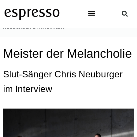
Zum
Inhalt
springen
STARTSEITE
»
TOPSTORY
»
SLUT-FRONTMANN CHRIS
NEUBURGER IM INTERVIEW
Meister der Melancholie
Slut-Sänger Chris Neuburger
im Interview