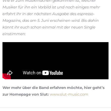
Wie er zum Musikmachen gekommen ist, welcher
Musiker für ihn ein Vorbild ist und noch einiges mehr
erfahrt ihr in der nächsten Ausgabe des espresso-
Magazins, das am 5. Juni erscheinen wird. Bis dahin
könnt ihr euch schon einmal mit der neuen Single
einstimmen:
Wer mehr über die Band erfahren möchte, hier geht’s
zur Homepage von Slut:
www.slut-music.com