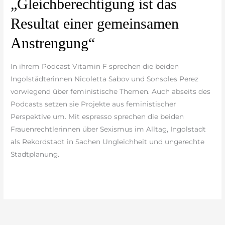
„Gleichberechtigung ist das
ist
Resultat einer gemeinsamen
das
Resultat
Anstrengung“
einer
gemeinsamen
In ihrem Podcast Vitamin F sprechen die beiden
Anstrengung“
Ingolstädterinnen Nicoletta Sabov und Sonsoles Perez
vorwiegend über feministische Themen. Auch abseits des
Podcasts setzen sie Projekte aus feministischer
Perspektive um. Mit espresso sprechen die beiden
Frauenrechtlerinnen über Sexismus im Alltag, Ingolstadt
als Rekordstadt in Sachen Ungleichheit und ungerechte
Stadtplanung.
weiterlesen »