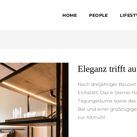
HOME
PEOPLE
LIFEST
Eleganz
Eleganz trifft au
trifft
auf
Nach dreijähriger Bauzeit 
Tradition
Eichstätt. Das 4-Sterne-H
Tagungsräume sowie das H
Bar und einer großzügige
zur Altmühl.
weiterlesen »