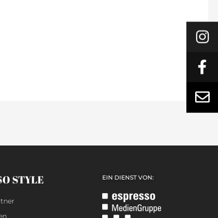
SO STYLE
EIN DIENST VON:
tner
en