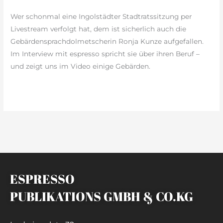
Dolmetscherin
Wer schonmal eine Ingolstädter Stadtratssitzung per
Livestream verfolgt hat, dem ist sicherlich auch die
Gebärdensprachdolmetscherin Ronja Kunze aufgefallen.
Im Interview mit espresso spricht sie über ihren Beruf –
und zeigt uns im Video einige Gebärden.
weiterlesen »
ESPRESSO
PUBLIKATIONS GMBH & CO.KG