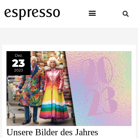
Zum
Inhalt
springen
Dez.
23
2023
Unsere
Unsere Bilder des Jahres
Bilder