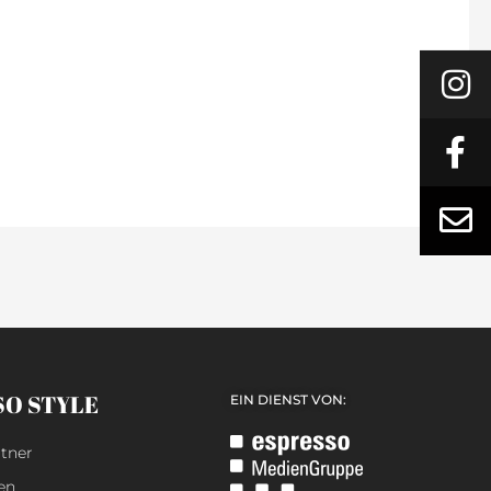
SO STYLE
EIN DIENST VON:
tner
en